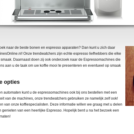
zoek naar de beste bonen en espresso apparaten? Dan kunt u zich daar
nesOnline.nl! Onze trendwatchers zijn echte espresso liefhebbers die elke
e smaak. Daarnaast doen zij ook onderzoek naar de Espressomachines die
gens aan u de taak om uw koffie mooi te presenteren en eventueel op smaak
e opties
en automaten kunt u de espressomachines ook bij ons bestellen met een
aliteit van de machines, onze trendwatchers gebruiken ze namelijk zelf ook!
van onze koffiespecialisten. Deze informatie willen we graag met u delen
genieten van een heerlijke Espresso. Hopelijk bent u na het bezoek een
omaten!